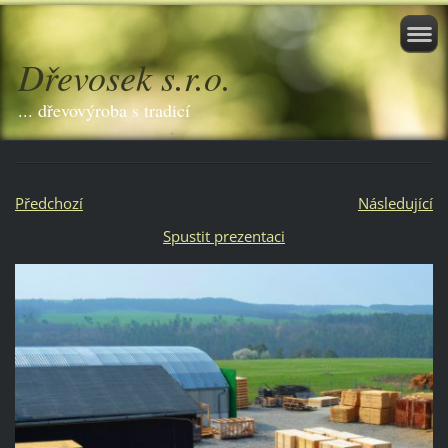
Dřevosek s.r.o.
... dřevovýroba s tradicí
Předchozí
Následující
Spustit prezentaci