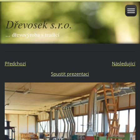
Dřevosek s.r.o.
... dřevovýroba s tradicí
Předchozí
Následující
Spustit prezentaci